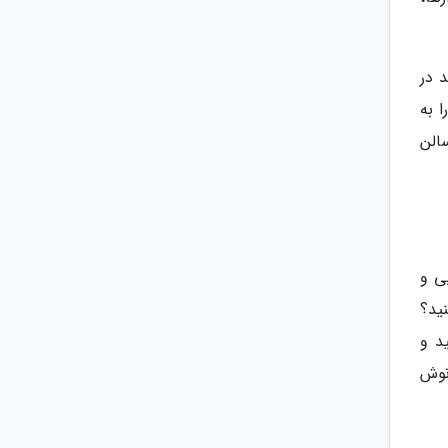
 در
ا گنجایش بیش از 60 هزار نفر را به
الن
ی و
ید؟
د و
نوش