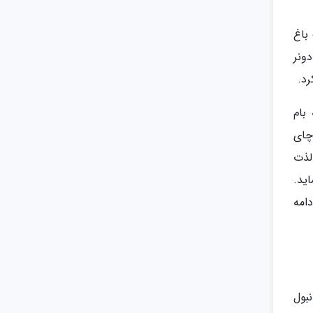
باغ
ونر
رد.
بام
چای
لذت
ید.
امه
بول