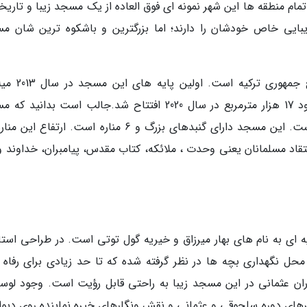
تمام منطقه ها این شهر نمونه ای فوق العاده از یک مسجد زیبا و تاریخ
 زیبایی خاص خودشان را دارند؛ اما بزرگترین و باشکوه ترین شان م
مسجد چاملیجا یکی از بزرگ ترین مساجد تاریخ جمهور
گذاشته شد. مسجد بام استانبول با مساحتی حدود 17 هزار مترمربع در سال 2020 افتتاح شد.جالب است بدان
زیبای چاملیجا از سراسر استانبول قابل مشاهده است. این مسجد دارای گنبدهای بزرگ و 6 مناره است. ارتفا
ا نشانه اعتقاد مسلمانان یعنی وحدت ، ملائکه، کتاب مقدس، پیامبران، خداوند و
ای به نام های بهار میرزاق و خیریه گول توتی است. در طراحی استاد
ل نگهداری بچه ها در نظر گرفته شده که تا حد زیادی برای رفاه 
رهای دوره سلجوقی و عثمانی و نقش ونگارهای خیره نماینده روی دیوار