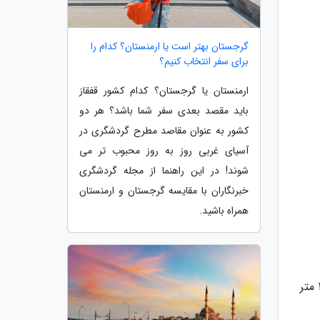
گرجستان بهتر است یا ارمنستان؟ کدام را
برای سفر انتخاب کنیم؟
ارمنستان یا گرجستان؟ کدام کشور قفقاز
باید مقصد بعدی سفر شما باشد؟ هر دو
کشور به عنوان مقاصد مطرح گردشگری در
آسیای غربی روز به روز محبوب تر می
شوند! در این راهنما از مجله گردشگری
خبرنگاران با مقایسه گرجستان و ارمنستان
همراه باشید.
همانطور که گفتیم؛ نام بام استانبول تپه چاملیجا (بام استانبول به ترکی: Çamlıca Tepesi) است. این تپه، با ارتفاع 268 متر