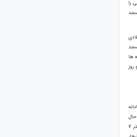
ی را
سجد
ی ترکیه است. اولین پایه های این مسجد در سال 2013 میلادی
ید که مسجد
ع این مناره ها
 روز
انه
حال
عبادت نمایندگان یاری نماینده بوده است. هنر دوران عثمانی در این مسجد زیبا به راحتی قابل رؤیت است. وجود لوستر 7
ها،