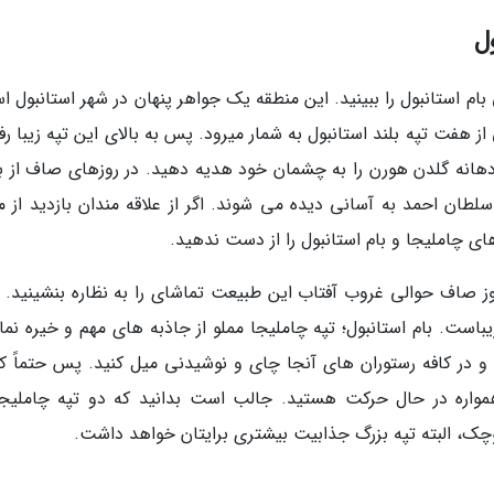
ل
بام استانبول را ببینید. این منطقه یک جواهر پنهان در شهر استانبول 
 از سطح دریا، یکی از هفت تپه بلند استانبول به شمار میرود. پس به بالای این تپه زیبا ر
 دهانه گلدن هورن را به چشمان خود هدیه دهید. در روزهای صاف از با
ان احمد به آسانی دیده می شوند. اگر از علاقه مندان بازدید از م
ی چاملیجا و بام استانبول را از دست ندهید.
ز صاف حوالی غروب آفتاب این طبیعت تماشای را به نظاره بنشینید. ال
زیباست. بام استانبول؛ تپه چاملیجا مملو از جاذبه های مهم و خیره نما
 و در کافه رستوران های آنجا چای و نوشیدنی میل کنید. پس حتماً 
همواره در حال حرکت هستید. جالب است بدانید که دو تپه چاملیجا
وچک، البته تپه بزرگ جذابیت بیشتری برایتان خواهد داشت.