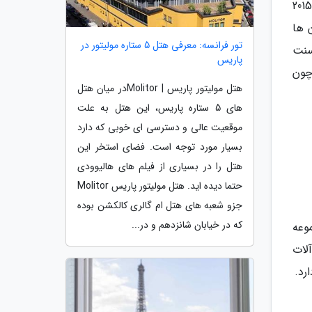
او پونت روژ که در سال 1907 بنا شد یکی از اولین فروشگاه های زنجیره ای جهان است که پس از 108 سال در سال 2015
 ها
تور فرانسه: معرفی هتل 5 ستاره مولیتور در
سنت
پاریس
فردی چون
هتل مولیتور پاریس | Molitorدر میان هتل
های 5 ستاره پاریس، این هتل به علت
موقعیت عالی و دسترسی ای خوبی که دارد
بسیار مورد توجه است. فضای استخر این
هتل را در بسیاری از فیلم های هالیوودی
حتما دیده اید. هتل مولیتور پاریس Molitor
جزو شعبه های هتل ام گالری کالکشن بوده
که در خیابان شانزدهم و در...
موعه
آلات
رد.