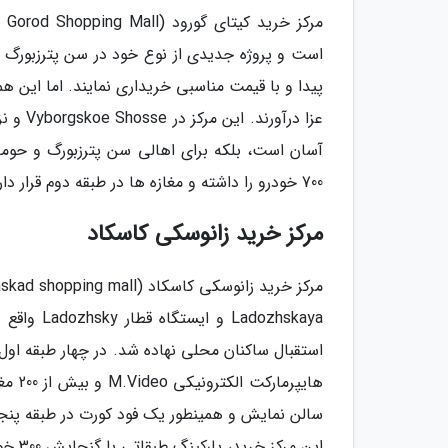
است و پروژه جدیدی از نوع خود در سن پترزبورگ به
پیدا و با قیمت مناسبی خریداری نمایند. اما این ه
عزا در
آسان است، بلکه برای اهالی سن پترزبورگ و حوم
700 خودرو را داشته و مغازه ها در طبقه دوم قرار دارند.
مرکز خرید زانوسکی کاسکاد
dozhskaya
سالن نمایش و همینطور یک فود کورت در طبقه پنجم
این مرکز خرید، پارکینگ طبقاتی با گنجایش 300 خودرو به چشم می خورد که از تمام طبقات مرکز خرید قابل دسترسی است.