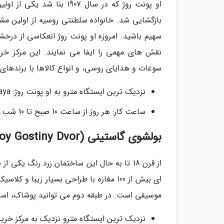
بازگشایی شد. خانواده سلطنتی روسیه از اولین مش
سهیم باشید. امروزه او پونت روژ انعکاسی از در
سوغات و هدایای روسی، و انواع کالاها با برندها
نزدیک ترین ایستگاه مترو به او پونت روژ: Admiralteiskaya
ساعت کار: هر روز از ساعت 10 صبح تا 10 شب.
بولشوی گاستینی (Bolshoy Gostiny Dvor)
از قرن 18 تا به حال این ساختمان زرد رنگ ی
ای بیش از 100 مغازه با طراحی بسیار زی
موسیقی است. در طبقه دوم می توانید پوشاک، اسباب
نزدیک ترین ایستگاه مترو نزدیک به مرکز خرید بولشوی: