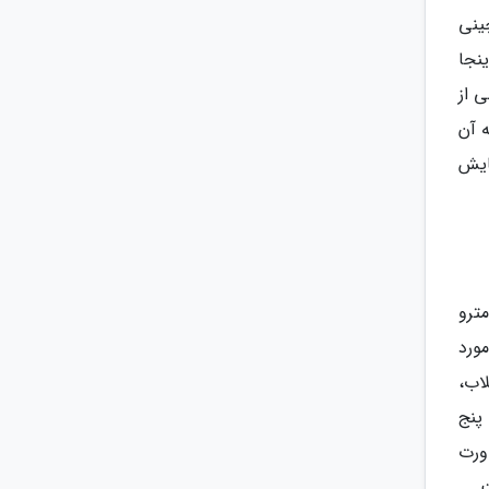
ن چینی
نجا
 از
 به آن
ایش
گاه مترو
 مورد
ک بوک کلاب،
20 مغازه فروش لباس و کفش و لوازم تزئینی وجود دارد. سینما Kronverk با پنج
ورت