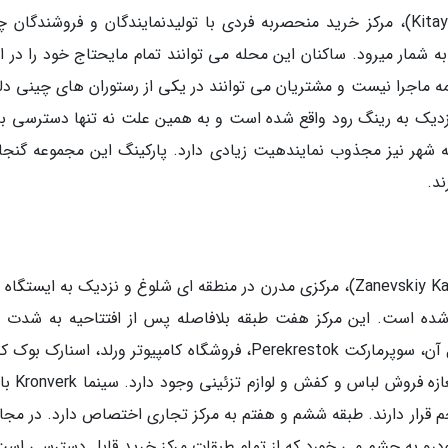
مرکز خرید کیتای گورود (Kitay Gorod Shopping Mall)، مرکز خرید منحصربه فردی با تولیدنمایندگان و فروشندگا
 شمار میرود. ساکنان این محله می توانند تمام مایحتاج خود را در ای
مه ماجرا نیست و مشتریان می توانند در یکی از رستوران های چینی دلی
آورند. این مرکز در Vyborgskoe Shosse و نزدیک به رینگ رود واقع شده است و به همین علت نه تنها دسترسی
ه شهر نیز مجذوب نمایندهیت زیادی دارد. پارکینگ این مجموعه گنج
مرکز خرید زانوسکی کاسکاد (Zanevskiy Kaskad shopping mall)، مرکزی مدرن در منطقه ای شلوغ و نزدیک به ایست
La و ایستگاه قطار Ladozhsky واقع شده است. این مرکز هفت طبقه بلافاصله پس از افتتاحیه به شدت
استقبال ساکنان محلی نهاده شد. در چهار طبقه اول آن، سوپرمارکت Perekrestok، فروشگاه کامپیوتر ورلد، اسنار
هایپرمارکت الکترونیکی M.Video و بیش از 0
 قرار دارند. طبقه ششم و هفتم به مرکز تجاری اختصاص دارد. در مجا