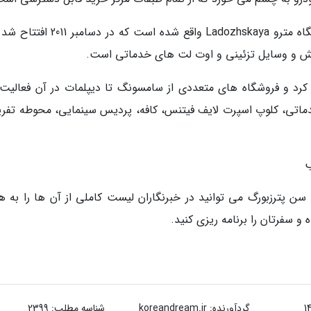
شعبه شماره دو زانوسکی کاسکاد در مجاورت ایستگاه مترو Ladozhskaya واقع شده است که
 در دسامبر 2013 شروع به کار کرد و فروشگاه های متعددی از سامسونگ تا دیپلمات در آن فعال
دماتی، کلوپ اسپرت لایف فیتنس، کافه، پردیس سینمایی، محوطه تفری
سن پترزبورگ می توانید در خبرنگاران لیست کاملی از آن ها را به هم
 سفرتان را برنامه ریزی کنید.
گردآورنده:
koreandream.ir
شناسه مطلب: 2399