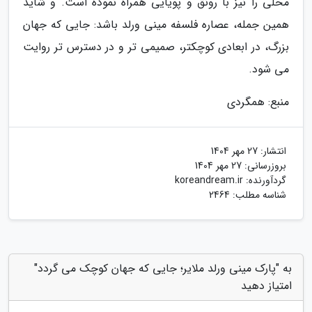
محلی را نیز با رونق و پویایی همراه نموده است. و شاید
همین جمله، عصاره فلسفه مینی ورلد باشد: جایی که جهان
بزرگ، در ابعادی کوچکتر، صمیمی تر و در دسترس تر روایت
می شود.
منبع: همگردی
انتشار:
27 مهر 1404
بروزرسانی:
27 مهر 1404
گردآورنده:
koreandream.ir
شناسه مطلب: 2464
به "پارک مینی ورلد ملایر؛ جایی که جهان کوچک می گردد"
امتیاز دهید