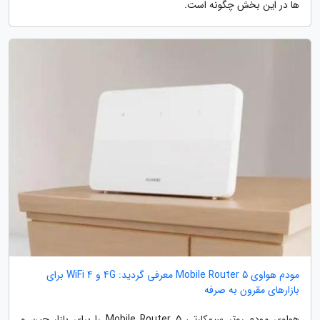
ها در این بخش چگونه است.
مودم هواوی Mobile Router 5 معرفی گردید: 4G و WiFi 4 برای
بازارهای مقرون به صرفه
هواوی مودم روتر سیمکارتی Mobile Router 5 را برای بازار چین و