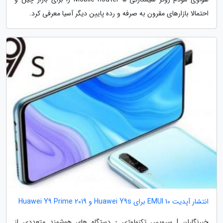
احتمالا بازارهای مقرون به صرفه و رده پایین دیگر آسیا معرفی کرد.
انتشار آپدیت EMUI 10 برای Huawei Y9s و Huawei Y9 Prime 2019
خبرنگاران | سرویس تکنولوژی - دستگاه های هوشمند متعددی از