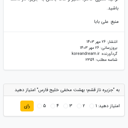
باشید.
منبع: علی بابا
انتشار:
26 مهر 1403
بروزرسانی:
26 مهر 1403
گردآورنده:
koreandream.ir
شناسه مطلب: 2359
به "جزیره ناز قشم؛ بهشت مخفی خلیج فارس" امتیاز دهید
امتیاز دهید:
1
2
3
4
5
رای