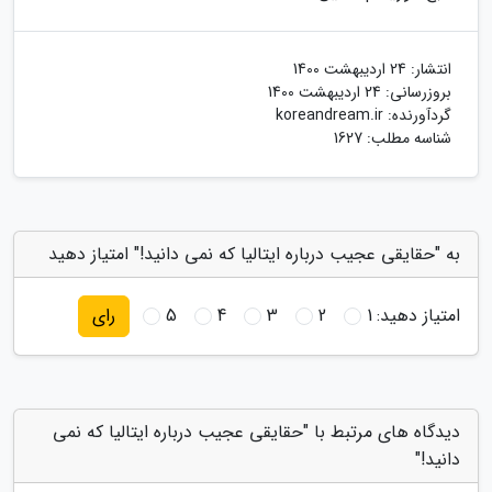
انتشار:
24 اردیبهشت 1400
بروزرسانی:
24 اردیبهشت 1400
گردآورنده:
koreandream.ir
شناسه مطلب: 1627
به "حقایقی عجیب درباره ایتالیا که نمی دانید!" امتیاز دهید
امتیاز دهید:
1
2
3
4
5
رای
دیدگاه های مرتبط با "حقایقی عجیب درباره ایتالیا که نمی
دانید!"