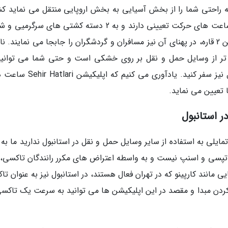
به راحتی شما را از بخش آسیایی به بخش اروپایی منتقل می نماید ک
ها هستند. کشتی ها درست همچون اتوبوس ها ساعت های حرکت تعیینی دارند و به 2 دسته کشتی های سرگ
در این شهر تقسیم می شوند. البته به جز حرکت بین 2 قاره، در پهنای آن نیز مسافران و گردشگران را جابجا می نمایند.
 تر از وسایل حمل و نقل بر روی خشکی است و حتی شما می توانید
راحتی با استفاده از کشتی به جزیره های استانبول نیز سفر کنید. یادآوری می کنی
 تعیین می نماید.
ر استانبول
ایلی به استفاده از سایر وسایل حمل و نقل در استانبول ندارید ما به
ز تپسی و اسنپ نیست و به واسطه اعتراض های مکرر رانندگان تاکسی، ا
ی مانند کارپینو که در تهران فعال هستند، در استانبول نیز به عنوان ت
ما با نام Bi Taksi که با تعیین کردن مبدا و مقصد در این اپلیکیشن ها می توانید به سرعت یک تاک