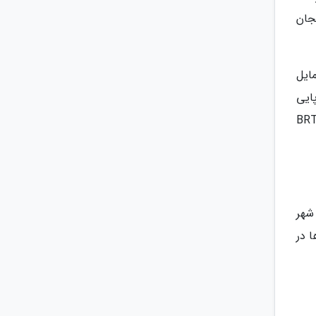
یجان
مایل
ایی
ه یکدیگر متصل می نمایند. معروف ترین و پرطرفدار ترین راه، مترو باس نام دارد که تقریباً شبیه به خطوط BRT
شهر
 در