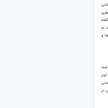
شتی
رمیی و شهری
 ناگفته
 به
م که اپلیکیشن Sehir Hatlari ساعت ها و
 شما
وبر
اکسی
سی در