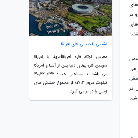
های
و در
ام با رنگ های
 بر روی نقشه
آشنایی با دیدنی های آفریقا
معرفی کوتاه قاره آفریقاآفریقا یا اِفریقا
 ضمن
سومین قاره پهناور دنیا پس از آسیا و آمریکا
 می
می باشد .با مساحتی حدود 30٬221٬532
ی در بخش
کیلومتر مربع 20.3٪ از مجموع خشکی های
 در
زمین را در بر می گیرد.
شما