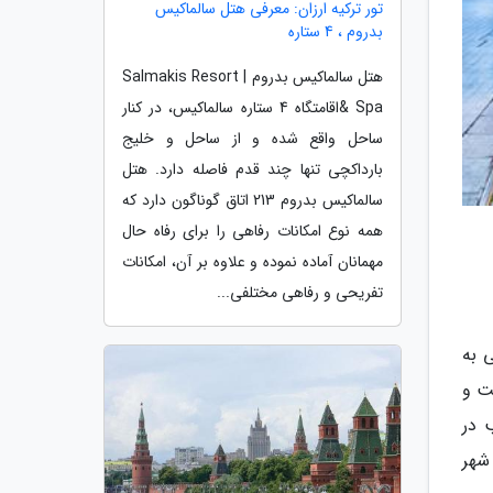
تور ترکیه ارزان: معرفی هتل سالماکیس
بدروم ، 4 ستاره
هتل سالماکیس بدروم | Salmakis Resort
& Spaاقامتگاه 4 ستاره سالماکیس، در کنار
ساحل واقع شده و از ساحل و خلیج
بارداکچی تنها چند قدم فاصله دارد. هتل
سالماکیس بدروم 213 اتاق گوناگون دارد که
همه نوع امکانات رفاهی را برای رفاه حال
مهمانان آماده نموده و علاوه بر آن، امکانات
تفریحی و رفاهی مختلفی...
 به
ت و
 در
شهر