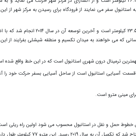
خط 1 = آکسارای - فرودگاه آتاترک: این خط 26.1 کیلومتر است و از آکسارای در مرکز شهر حرکت می نماید و 
ه استانبول سفر می نمایند از فرودگاه برای رسیدن به مرکز شهر از ای
خط 2 = ینی کاپی - حاجی عثمان: این خط 23.5 کیلومتر است و آخرین توسعه آن در سال 2014 ا
د. کسانی که می خواهند به میدان تکسیم و منطقه شیشلی بفرایند از ای
 در قسمت آسیایی استانبول است از ساحل آسیایی بسفر حرکت خود را آغا
ین خطوط حمل و نقل در استانبول محسوب می شود اولین راه ریلی است
آسیا را به اروپا متصل می نماید و در سال 2013 افتتاح شد که تکمیل آن به سال 2019 رسید. این متر