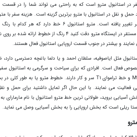
فر در استانبول مترو است که به راحتی می تواند شما را در قسمت 
حمل و نقل در استانبول با مترو برترین گزینه است. هزینه سفر با متر
ابتدای سال 2020 افزایش پیدا نموده و به 5/3 لیر تغییر یافته است. مترو استانبول 6 خط دارد که هر کد
متفاوتی تعیین شده اند. اگر بر روی تابلوی خطوط مستقر در ایستگاه مترو دقت کنید 4 رنگ از خطوط ارائه شده
نمایند و بیشتر در جنوب قسمت اروپایی استانبول فعال هستند.
تاریخی استانبول مثل ایاصوفیه، سلطان احمد و یا دلما باغچه دسترسی دارد،
خصوص فعال است. افرادی که برای سیاحت و سرگرمی به استانبول سفر
نمایند بیشتر از سایر خطوط با خط مترو سبزرنگ M2 و خط تراموای T1 سر و کار دارند. خطوط مترو یا به طور کل
 فعالیت می نمایند. با این حال اگر تمایل داشتید برای حمل و نقل
 آسیایی بروید، طولانی ترین خط مترو استانبول با نام مارمارای به 
راستا ریلی است که بخش اروپایی را به بخش آسیایی وصل می نماید.
ترو