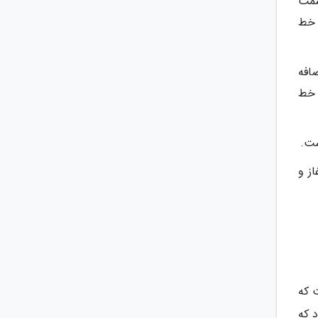
به سمت
ن خط
نجام شد که با اضافه
ن خط
ز و
 که
و 77 کیلومتر طول دارد که