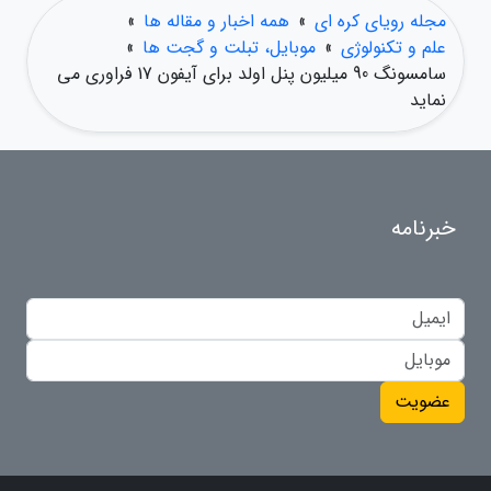
مجله رویای کره ای
»
همه اخبار و مقاله ها
»
علم و تکنولوژی
»
موبایل، تبلت و گجت ها
»
سامسونگ 90 میلیون پنل اولد برای آیفون 17 فراوری می
نماید
خبرنامه
عضویت