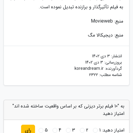
به فیلم تأثیرگذار و برازنده تبدیل نموده است.
منبع: Movieweb
منبع: دیجیکالا مگ
انتشار:
3 دی 1402
بروزرسانی:
3 دی 1402
گردآورنده:
koreandream.ir
شناسه مطلب: 2322
به "10 فیلم برتر دیزنی که بر اساس واقعیت ساخته شده اند"
امتیاز دهید
امتیاز دهید:
1
2
3
4
5
رای