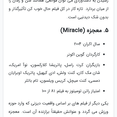
رسیدن به دستاوردی می توان موانعی همانند سن و زمان را
از میان بردارد. تازه کار در کل فیلم حال خوب کن تأثیرگذار و
بدون شک دیدنیی است.
5. معجزه (Miracle)
سال اکران: 2004
کارگردان: گوین اکونر
بازیگران: کرت راسل، پاتریشا کلارکسون، نوآ امریک،
شان مک کان، کنت ولش، ادی کیهیل، پاتریک اوبرایان
دمسی، کنت میچل، کریس ویلسون، تام باتلر
امتیاز راتن تومیتوز به فیلم: 81 از 100
یکی دیگر از فیلم های بر اساس واقعیت دیزنی که وارد حوزه
ورزش می گردد و عنوانش حقیقتاً برازنده آن است. معجزه