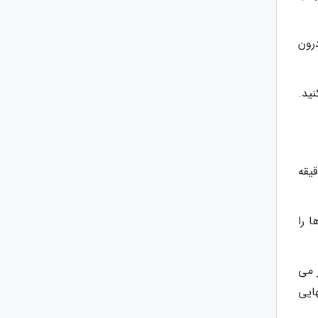
رون
 سانتی متر پهن کنید.
سانتی گراد روشن کنید و اجازه دهید تا کاملا گرم گردد. سینی را به مدت 12 دقیقه
 را
 می
ایی