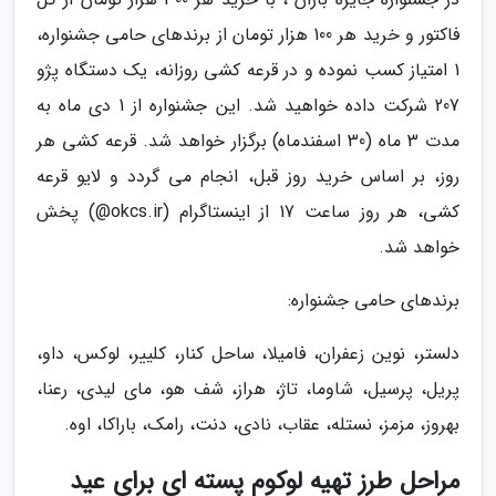
فاکتور و خرید هر 100 هزار تومان از برندهای حامی جشنواره،
1 امتیاز کسب نموده و در قرعه کشی روزانه، یک دستگاه پژو
207 شرکت داده خواهید شد. این جشنواره از 1 دی ماه به
مدت 3 ماه (30 اسفندماه) برگزار خواهد شد. قرعه کشی هر
روز، بر اساس خرید روز قبل، انجام می گردد و لایو قرعه
کشی، هر روز ساعت 17 از اینستاگرام (okcs.ir@) پخش
خواهد شد.
برندهای حامی جشنواره:
دلستر، نوین زعفران، فامیلا، ساحل کنار، کلییر، لوکس، داو،
پریل، پرسیل، شاوما، تاژ، هراز، شف هو، مای لیدی، رعنا،
بهروز، مزمز، نستله، عقاب، نادی، دنت، رامک، باراکا، اوه.
مراحل طرز تهیه لوکوم پسته ای برای عید