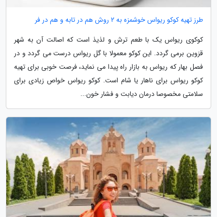
طرز تهیه کوکو ریواس خوشمزه به 2 روش هم در تابه و هم در فر
کوکوی ریواس یک با طعم ترش و لذیذ است که اصالت آن به شهر
قزوین برمی گردد. این کوکو معمولا با گل ریواس درست می گردد و در
فصل بهار که ریواس به بازار راه پیدا می نماید، فرصت خوبی برای تهیه
کوکو ریواس برای ناهار یا شام است. کوکو ریواس خواص زیادی برای
سلامتی مخصوصا درمان دیابت و فشار خون...