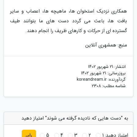
همکاری نزدیک استخوان ها، ماهیچه ها، اعصاب و سایر
بافت ها، باعث می گردد دست های ما بتوانند طیف
گسترده ای از حرکات و کارهای ظریف را انجام دهند.
منبع: همشهری آنلاین
انتشار:
21 شهریور 1402
بروزرسانی:
21 شهریور 1402
گردآورنده:
koreandream.ir
شناسه مطلب: 2308
به "دست هایی که نادیده گرفته می شوند" امتیاز دهید
امتیاز دهید:
1
2
3
4
5
رای