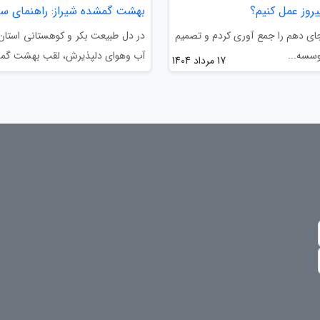
روز عمل کنیم؟
بهشت گمشده شیراز: راهنمای سف
جای دهم را جمع آوری کردم و تصمیم
در دل طبیعت بکر و کوهستانی استان 
وسسه...
آب وهوای دلپذیرش، لقب بهشت گمشده 
17 مرداد 1404