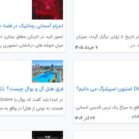
اجرام آسمانی رمانتیک در فضا؛
کنفرانس جهانی توسعه دهندگان اپل (WWDC) که قرار است در تاریخ 8 ژوئن برگزار گردد، میزبان
تصور کنید در تاریکی مطلق بیابان، 
 در...
میان خوشه های درخشان، تصویری را می
7 خرداد 1405
تا حالا چه چیزهایی در خصوص فیلم نو Disclosure Day استیون اسپیلبرگ می دانیم؟
فرق هتل آل و یوآل چیست؟ ALL و UALL یعنی چه؟
واقع به سراغ یک ترس قدیمی انسانی
هستند نه نوعی از هتل! در واقع به م
لم...
27 آذر 1404