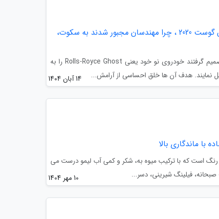
سکوت مرگبار در کابین رولزرویس گوست 2020 ، چرا مهندسان مجبور شدند به سکوت،
در سال 2020، مهندسان رولزرویس تصمیم گرفتند خودروی نو خود یعنی Rolls-Royce Ghost را به
ل نمایند. هدف آن ها خلق احساسی از آرامش...
14 آبان 1404
 رنگ است که با ترکیب میوه به، شکر و کمی آب لیمو درست می
بحانه، فیلینگ شیرینی، دسر...
10 مهر 1404