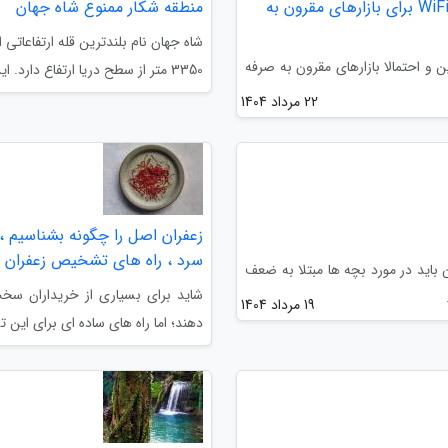
مودم هواوی Mobile Router 5 معرفی گردید: 4G و WiFi 4 برای بازارهای مقرون به
منطقه شکار ممنوع شاه جهان
شاه جهان نام بلندترین قله ارتفاعاتی 
Mobile Router را برای بازار چین و احتمالا بازارهای مقرون به صرفه
3350 متر از سطح دریا ارتفاع دارد. این رشته کوه که روستای...
22 مرداد 1404
زعفران اصل را چگونه بشناسیم 
سرد ، راه های تشخیص زعفران ا
ن باید در مورد بچه ها مبتلا به ضعف
شاید برای بسیاری از خریداران سخت
19 مرداد 1404
دهند؛ اما راه های ساده ای برای این